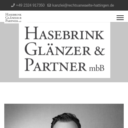
+49 2324 917350
kanzlei@rechtsanwaelte-hattingen.de